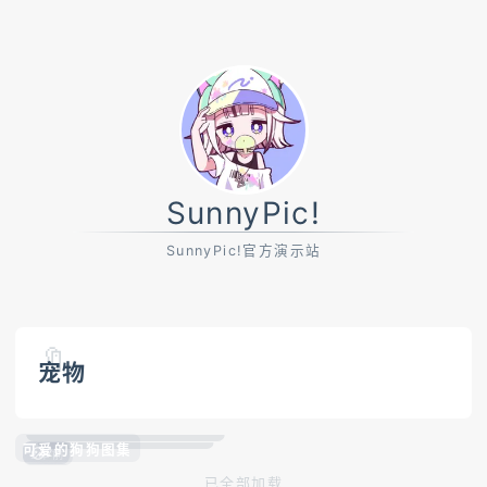
SunnyPic!
SunnyPic!官方演示站
🔖
宠物
可爱的狗狗图集
22
2年前
已全部加载