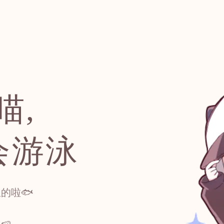
喵,
会游泳
啦🐟️