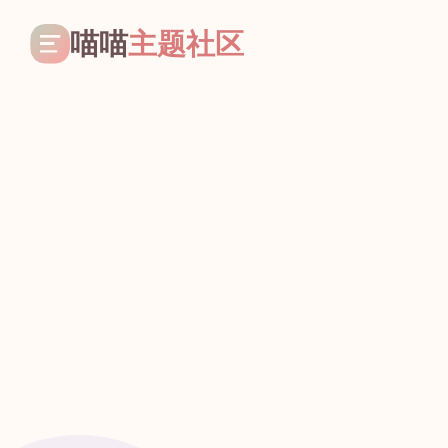
喵喵
主题社区