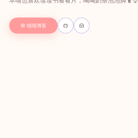
本喵也喜欢读读书看看片，喝喝奶茶泡泡脚🧋🍨
喵喵博客